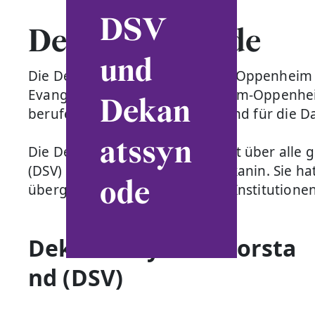
DSV
Dekanatssynode
und
Die Dekanatssynode Ingelheim-Oppenheim i
Evangelischen Dekanat Ingelheim-Oppenhei
Dekan
berufenen Mitgliedern. Diese sind für die D
atssyn
Die Dekanatssynode entscheidet über alle 
(DSV) sowie den Dekan / die Dekanin. Sie 
ode
übergemeindlichen kirchlichen Institutione
Dekanatssynodalvorsta
nd (DSV)