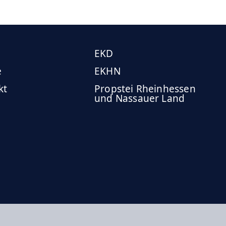
EKD
e
EKHN
kt
Propstei Rheinhessen
und Nassauer Land