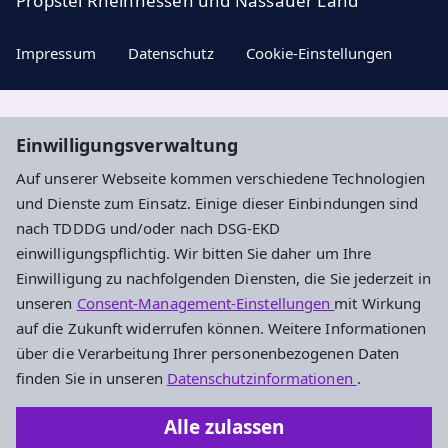
Propstei Rheinhessen und Nassauer Land
Impressum
Datenschutz
Cookie-Einstellungen
Aktuelle Nachrichten, geistige Impulse und
Einwilligungsverwaltung
Veranstaltungstipps ...
Auf unserer Webseite kommen verschiedene Technologien
und Dienste zum Einsatz. Einige dieser Einbindungen sind
Newsletter entdecken
nach TDDDG und/oder nach DSG-EKD
einwilligungspflichtig. Wir bitten Sie daher um Ihre
Einwilligung zu nachfolgenden Diensten, die Sie jederzeit in
Evangelisches Dekanat Ingelheim-
unseren
Consent-Management-Einstellungen
mit Wirkung
Oppenheim
auf die Zukunft widerrufen können. Weitere Informationen
über die Verarbeitung Ihrer personenbezogenen Daten
Am Hahnenbusch 14b
finden Sie in unseren
Datenschutzinformationen
.
55268 Nieder-Olm
Alle zulassen
Tel.: 06136 92696-0