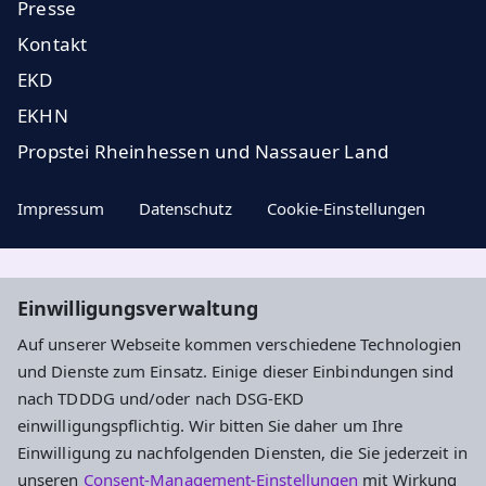
Presse
Kontakt
EKD
EKHN
Propstei Rheinhessen und Nassauer Land
Impressum
Datenschutz
Cookie-Einstellungen
Aktuelle Nachrichten, geistige Impulse und
Einwilligungsverwaltung
Veranstaltungstipps ...
Auf unserer Webseite kommen verschiedene Technologien
und Dienste zum Einsatz. Einige dieser Einbindungen sind
Newsletter entdecken
nach TDDDG und/oder nach DSG-EKD
einwilligungspflichtig. Wir bitten Sie daher um Ihre
Einwilligung zu nachfolgenden Diensten, die Sie jederzeit in
Evangelisches Dekanat Ingelheim-
unseren
Consent-Management-Einstellungen
mit Wirkung