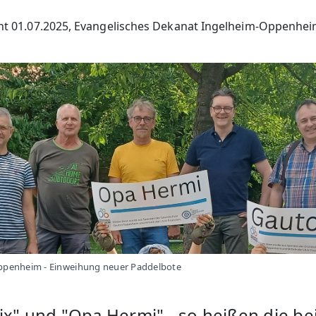
cht 01.07.2025, Evangelisches Dekanat Ingelheim-Oppenhe
penheim - Einweihung neuer Paddelbote
ix" und "Opa Hermi" - so heißen die be