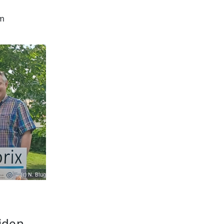
im
(c) N. Blug
iden