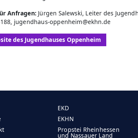
für Anfragen:
Jürgen Salewski, Leiter des Jugend
 4188, jugendhaus-oppenheim@ekhn.de
site des Jugendhauses Oppenheim
EKD
e
EKHN
kt
Propstei Rheinhessen
und Nassauer Land