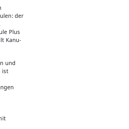
m
ulen: der
.
le Plus
lt Kanu-
en und
ist
gungen
mit