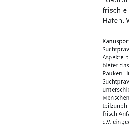
frisch 
Hafen. 
Kanusport
Suchtpräv
Aspekte d
bietet da
Pauken" i
Suchtpräv
unterschi
Menschen 
teilzuneh
frisch An
e.V. einge