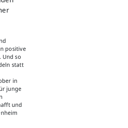
mer
und
n positive
. Und so
eln statt
ober in
ür junge
n
afft und
penheim