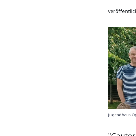
veröffentli
Jugendhaus Op
"Gautor