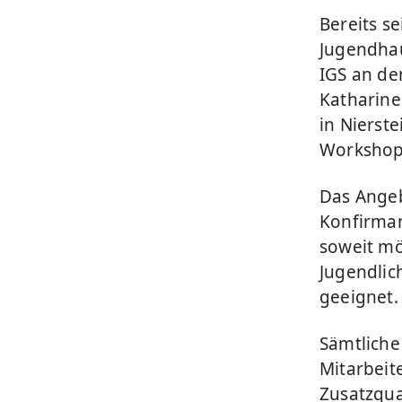
Bereits s
Jugendhau
IGS an d
Katharine
in Nierst
Workshops
Das Angeb
Konfirman
soweit mög
Jugendlic
geeignet
Sämtliche
Mitarbeit
Zusatzqual