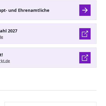
aupt- und Ehrenamtliche
ahl 2027
de
t!
rkt.de