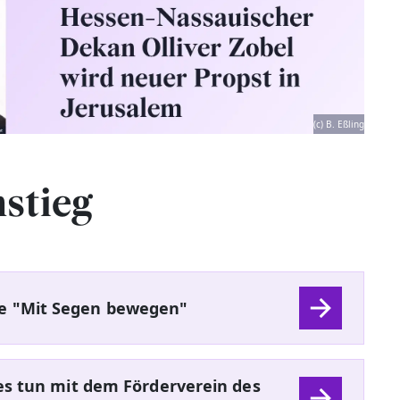
(c) B. Eßling
nstieg
 "Mit Segen bewegen"
es tun mit dem Förderverein des