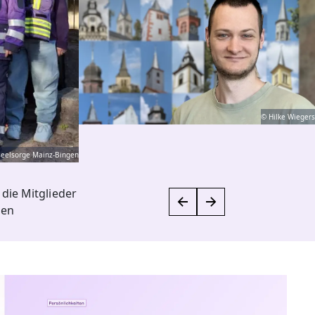
© Hilke Wiegers
seelsorge Mainz-Bingen
die Mitglieder
gen