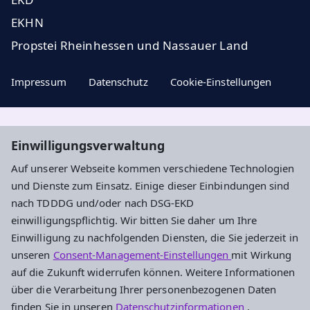
EKHN
Propstei Rheinhessen und Nassauer Land
Impressum
Datenschutz
Cookie-Einstellungen
Aktuelle Nachrichten, geistige Impulse und
Einwilligungsverwaltung
Veranstaltungstipps ...
Auf unserer Webseite kommen verschiedene Technologien
und Dienste zum Einsatz. Einige dieser Einbindungen sind
Newsletter entdecken
nach TDDDG und/oder nach DSG-EKD
einwilligungspflichtig. Wir bitten Sie daher um Ihre
Einwilligung zu nachfolgenden Diensten, die Sie jederzeit in
Evangelisches Dekanat Ingelheim-
unseren
Consent-Management-Einstellungen
mit Wirkung
Oppenheim
auf die Zukunft widerrufen können. Weitere Informationen
über die Verarbeitung Ihrer personenbezogenen Daten
Am Hahnenbusch 14b
finden Sie in unseren
Datenschutzinformationen
.