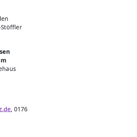
den
Stöffler
ssen
 am
dehaus
z.de
, 0176