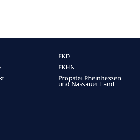
EKD
e
EKHN
kt
Propstei Rheinhessen
und Nassauer Land