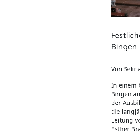
Festlic
Bingen 
Von Selina
In einem 
Bingen am
der Ausbi
die langj
Leitung v
Esther Br