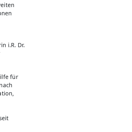
eiten
ionen
 i.R. Dr.
r
lfe für
 nach
tion,
t
seit