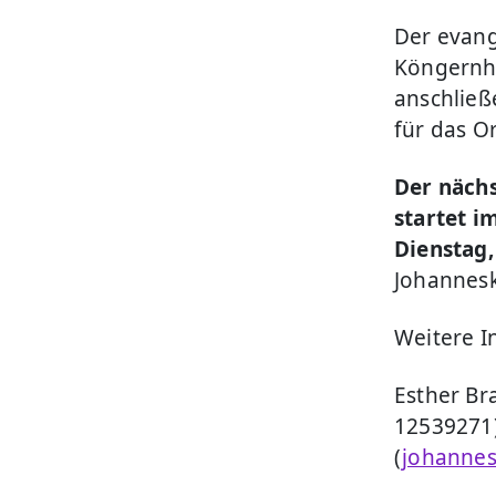
Der evan
Köngernhe
anschließ
für das Or
Der nächs
startet i
Dienstag
Johannesk
Weitere I
Esther Br
12539271
(
johannes