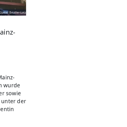
Günter Beutler-Lotz
ainz-
Mainz-
en wurde
er sowie
 unter der
rentin