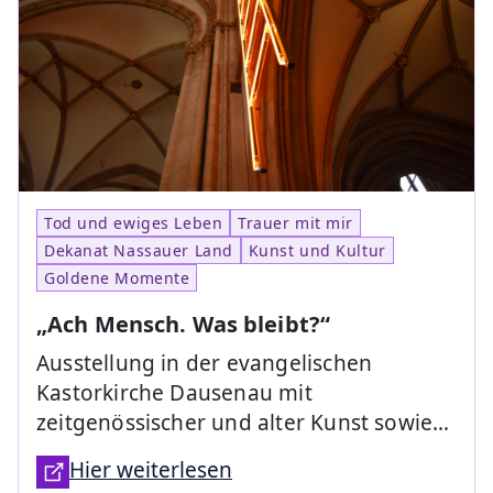
Tod und ewiges Leben
Trauer mit mir
Dekanat Nassauer Land
Kunst und Kultur
Goldene Momente
„Ach Mensch. Was bleibt?“
Ausstellung in der evangelischen
Kastorkirche Dausenau mit
zeitgenössischer und alter Kunst sowie…
Hier weiterlesen