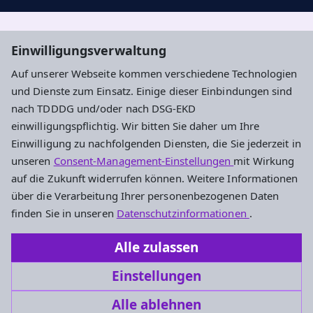
Aktuelle Nachrichten, geistige Impulse und
Einwilligungsverwaltung
Veranstaltungstipps ...
Auf unserer Webseite kommen verschiedene Technologien
und Dienste zum Einsatz. Einige dieser Einbindungen sind
Newsletter entdecken
nach TDDDG und/oder nach DSG-EKD
einwilligungspflichtig. Wir bitten Sie daher um Ihre
Einwilligung zu nachfolgenden Diensten, die Sie jederzeit in
Evangelisches Dekanat Ingelheim-
unseren
Consent-Management-Einstellungen
mit Wirkung
Oppenheim
auf die Zukunft widerrufen können. Weitere Informationen
über die Verarbeitung Ihrer personenbezogenen Daten
Am Hahnenbusch 14b
finden Sie in unseren
Datenschutzinformationen
.
55268 Nieder-Olm
Alle zulassen
Tel.: 06136 92696-0
Einstellungen
dekanat.ingelheim-oppenheim@ekhn.de
Alle ablehnen