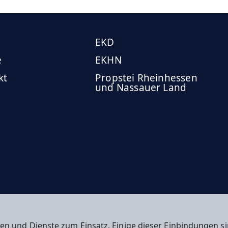
EKD
e
EKHN
kt
Propstei Rheinhessen
und Nassauer Land
en und Dienste zum Einsatz. Einige dieser Einbindungen