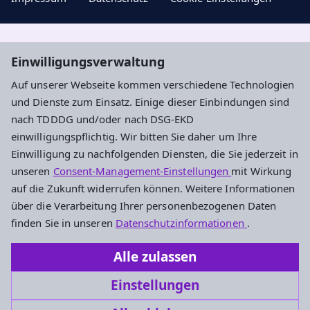
Aktuelle Nachrichten, geistige Impulse und
Einwilligungsverwaltung
Veranstaltungstipps ...
Auf unserer Webseite kommen verschiedene Technologien
und Dienste zum Einsatz. Einige dieser Einbindungen sind
Newsletter entdecken
nach TDDDG und/oder nach DSG-EKD
einwilligungspflichtig. Wir bitten Sie daher um Ihre
Einwilligung zu nachfolgenden Diensten, die Sie jederzeit in
Evangelisches Dekanat Ingelheim-
unseren
Consent-Management-Einstellungen
mit Wirkung
Oppenheim
auf die Zukunft widerrufen können. Weitere Informationen
über die Verarbeitung Ihrer personenbezogenen Daten
Am Hahnenbusch 14b
finden Sie in unseren
Datenschutzinformationen
.
55268 Nieder-Olm
Alle zulassen
Tel.: 06136 92696-0
Einstellungen
dekanat.ingelheim-oppenheim@ekhn.de