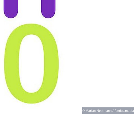
© Marian Nestmann / fundus.media