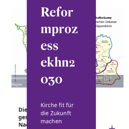
Refor
mproz
ess
ekhn2
030
Dekanatskarte Nachbarschaftsräume Ingelheim-Oppenheim 2026 | (c) P.
Wagner
Kirche fit für
Die ersten Meilensteine sind
die Zukunft
geschafft:
machen
Nachbarschaftsräume,