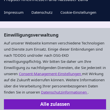
Impressum
Datenschutz
Cookie-Einstellungen
Aktuelle Nachrichten, geistige Impulse und
Einwilligungsverwaltung
Veranstaltungstipps ...
Auf unserer Webseite kommen verschiedene Technologien
und Dienste zum Einsatz. Einige dieser Einbindungen sind
Newsletter entdecken
nach TDDDG und/oder nach DSG-EKD
einwilligungspflichtig. Wir bitten Sie daher um Ihre
Einwilligung zu nachfolgenden Diensten, die Sie jederzeit in
Evangelisches Dekanat Ingelheim-
unseren
Consent-Management-Einstellungen
mit Wirkung
Oppenheim
auf die Zukunft widerrufen können. Weitere Informationen
über die Verarbeitung Ihrer personenbezogenen Daten
Am Hahnenbusch 14b
finden Sie in unseren
Datenschutzinformationen
.
55268 Nieder-Olm
Alle zulassen
Tel.: 06136 92696-0