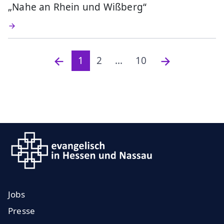
„Nahe an Rhein und Wißberg“
1
2
...
10
Jobs
Presse